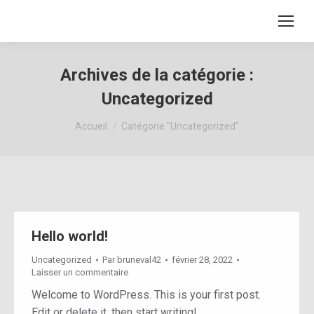
Archives de la catégorie :
Uncategorized
Vous êtes ici :
Accueil
Catégorie "Uncategorized"
Hello world!
Uncategorized
Par
bruneval42
février 28, 2022
Laisser un commentaire
Welcome to WordPress. This is your first post.
Edit or delete it, then start writing!